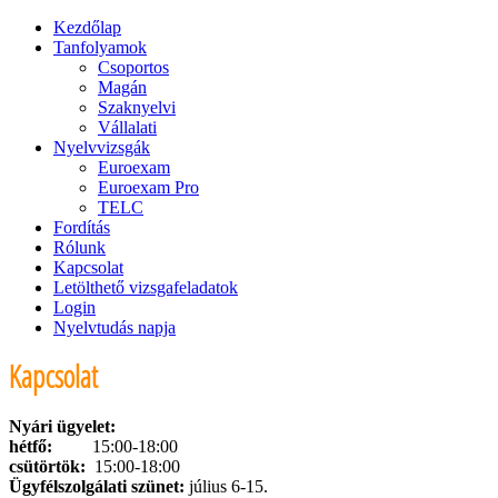
Kezdőlap
Tanfolyamok
Csoportos
Magán
Szaknyelvi
Vállalati
Nyelvvizsgák
Euroexam
Euroexam Pro
TELC
Fordítás
Rólunk
Kapcsolat
Letölthető vizsgafeladatok
Login
Nyelvtudás napja
Kapcsolat
Nyári ügyelet:
hétfő:
15:00-18:00
csütörtök:
15:00-18:00
Ügyfélszolgálati szünet:
július 6-15.