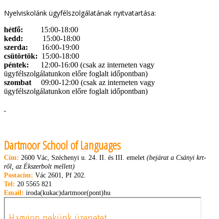
Nyelviskolánk ügyfélszolgálatának nyitvatartása:
hétfő:
15
:00-18:00
kedd:
15:00-18:00
szerda:
16:00-19:00
csütörtök:
15:00-18:00
péntek:
12:00-16:00 (csak az interneten vagy
ügyfélszolgálatunkon előre foglalt időpontban)
szombat
09:00-12:00 (csak az interneten vagy
ügyfélszolgálatunkon előre foglalt időpontban)
Dartmoor School of Languages
Cím:
2600 Vác, Széchenyi u. 24. II. és III. emelet
(bejárat a Csányi krt-
ről, az Ékszerbolt mellett)
Postacím:
Vác 2601, Pf 202.
Tel:
20 5565 821
Email:
iroda(kukac)dartmoor(pont)hu